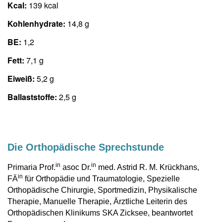
Kcal:
139 kcal
Kohlenhydrate:
14,8 g
BE:
1,2
Fett:
7,1 g
Eiweiß:
5,2 g
Balla
ststoffe:
2,5 g
Die Orthopädische Sprechstunde
in
in
Primaria Prof.
asoc Dr.
med. Astrid R. M. Krückhans,
in
FÄ
für Orthopädie und Traumatologie, Spezielle
Orthopädische Chirurgie, Sportmedizin, Physikalische
Therapie, Manuelle Therapie, Ärztliche Leiterin des
Orthopädischen Klinikums SKA Zicksee, beantwortet